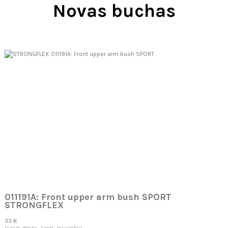
Novas buchas
011191A: Front upper arm bush SPORT
STRONGFLEX
33 €
Dureza: 90Sha - Sport - mais difícil