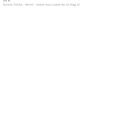
54 €
Dureza: 70Sha – Petrol – motor mais suave No. on diag: 21