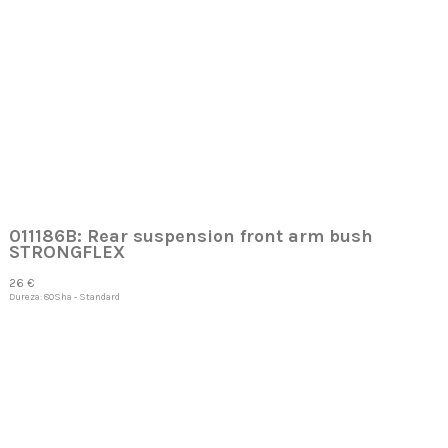
011186B: Rear suspension front arm bush
STRONGFLEX
26 €
Dureza: 80Sha - Standard