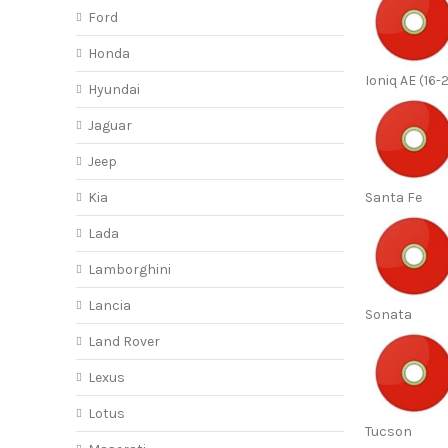
Ford
Honda
Ioniq AE (16-
Hyundai
Jaguar
Jeep
Kia
Santa Fe
Lada
Lamborghini
Lancia
Sonata
Land Rover
Lexus
Lotus
Tucson