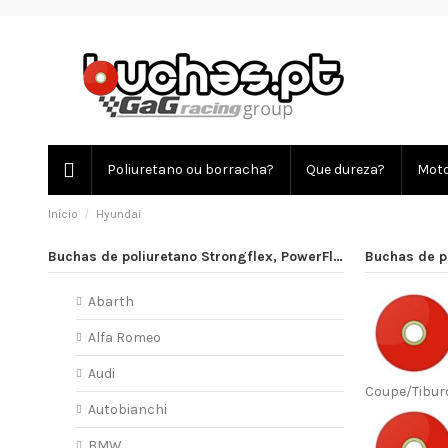
Poliuretano ou borracha?
Que dureza?
Moto
Início
Hyundai
Buchas de poliuretano Strongflex, PowerFlex
Buchas de p
Abarth
Alfa Romeo
Audi
Coupe/Tibur
Autobianchi
BMW