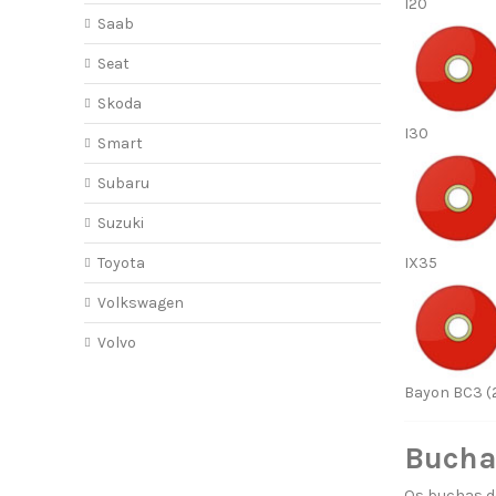
I20
Saab
Seat
Skoda
I30
Smart
Subaru
Suzuki
Toyota
IX35
Volkswagen
Volvo
Bayon BC3 (2
Bucha
Os buchas de