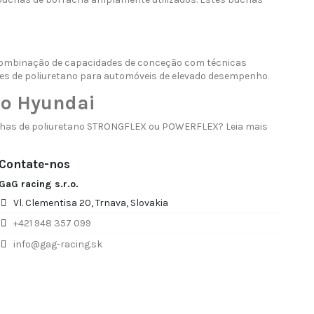
combinação de capacidades de conceção com técnicas
es de poliuretano para automóveis de elevado desempenho.
no Hyundai
uchas de poliuretano STRONGFLEX ou POWERFLEX? Leia mais
Contate-nos
GaG racing s.r.o.
Vl. Clementisa 20, Trnava, Slovakia
+421 948 357 099
info@gag-racing.sk