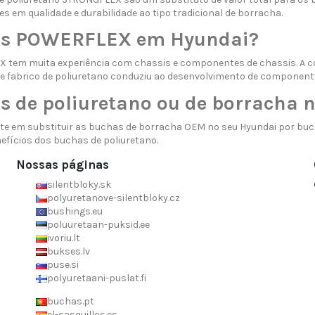
es em qualidade e durabilidade ao tipo tradicional de borracha.
s POWERFLEX em Hyundai?
 tem muita experiência com chassis e componentes de chassis. A 
e fabrico de poliuretano conduziu ao desenvolvimento de component
s de poliuretano ou de borracha 
nte em substituir as buchas de borracha OEM no seu Hyundai por b
efícios dos buchas de poliuretano.
Nossas páginas
silentbloky.sk
polyuretanove-silentbloky.cz
bushings.eu
poluuretaan-puksid.ee
ivoriu.lt
bukses.lv
puse.si
polyuretaani-puslat.fi
buchas.pt
el-casquillos.es