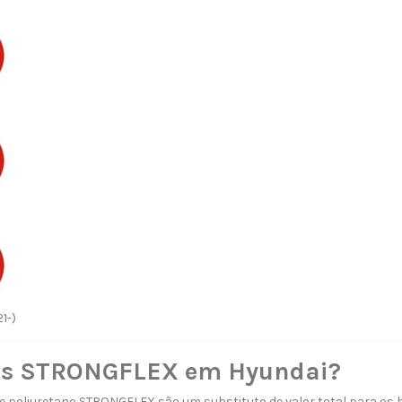
1-)
s STRONGFLEX em Hyundai?
 poliuretano STRONGFLEX são um substituto de valor total para os