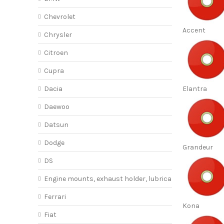
Chevrolet
Accent
Chrysler
Citroen
Cupra
Dacia
Elantra
Daewoo
Datsun
Dodge
Grandeur
DS
Engine mounts, exhaust holder, lubricant
Ferrari
Kona
Fiat