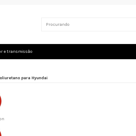
r e transmissão
oliuretano para Hyundai
on