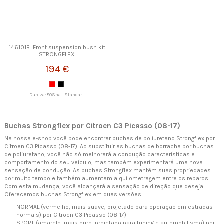
146101B: Front suspension bush kit
STRONGFLEX
194 €
Dureza: 80Sha - Standart
Buchas Strongflex por Citroen C3 Picasso (08-17)
Na nossa e-shop você pode encontrar buchas de poliuretano Strongflex por
Citroen C3 Picasso (08-17). Ao substituir as buchas de borracha por buchas
de poliuretano, você não só melhorará a condução características e
comportamento do seu veículo, mas também experimentará uma nova
sensação de condução. As buchas Strongflex mantêm suas propriedades
por muito tempo e também aumentam a quilometragem entre os reparos.
Com esta mudança, você alcançará a sensação de direção que deseja!
Oferecemos buchas Strongflex em duas versões:
NORMAL (vermelho, mais suave, projetado para operação em estradas
normais) por Citroen C3 Picasso (08-17)
SPORT (amarelo, mais duro, projetado para tuning e automobilismo) por