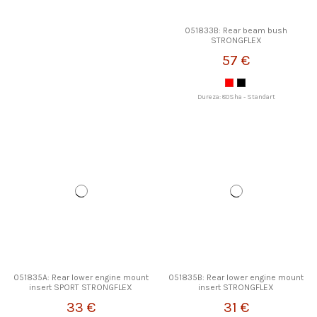
051833B: Rear beam bush
STRONGFLEX
57 €
Dureza: 80Sha - Standart
051835A: Rear lower engine mount
051835B: Rear lower engine mount
insert SPORT STRONGFLEX
insert STRONGFLEX
33 €
31 €