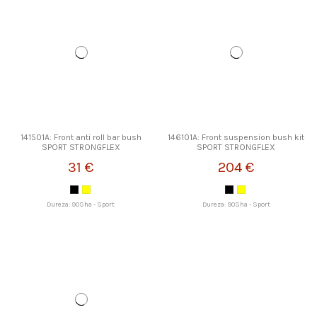
141501A: Front anti roll bar bush
146101A: Front suspension bush kit
SPORT STRONGFLEX
SPORT STRONGFLEX
31 €
204 €
Dureza: 90Sha - Sport
Dureza: 90Sha - Sport