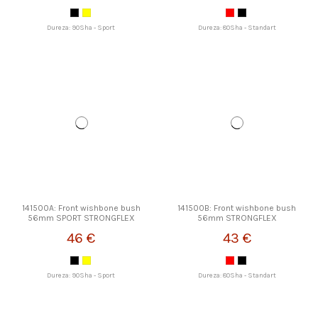
Dureza: 90Sha - Sport
Dureza: 80Sha - Standart
141500A: Front wishbone bush
141500B: Front wishbone bush
56mm SPORT STRONGFLEX
56mm STRONGFLEX
46 €
43 €
Dureza: 90Sha - Sport
Dureza: 80Sha - Standart