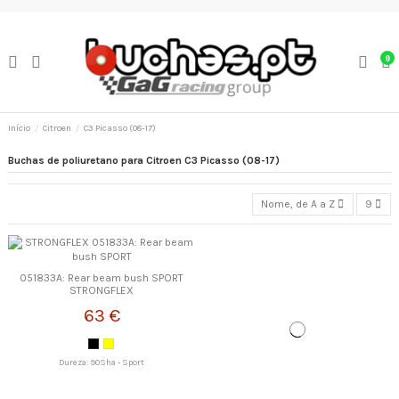
0
Início
Citroen
C3 Picasso (08-17)
Buchas de poliuretano para Citroen C3 Picasso (08-17)
Nome, de A a Z
9
051833A: Rear beam bush SPORT
STRONGFLEX
63 €
Dureza: 90Sha - Sport