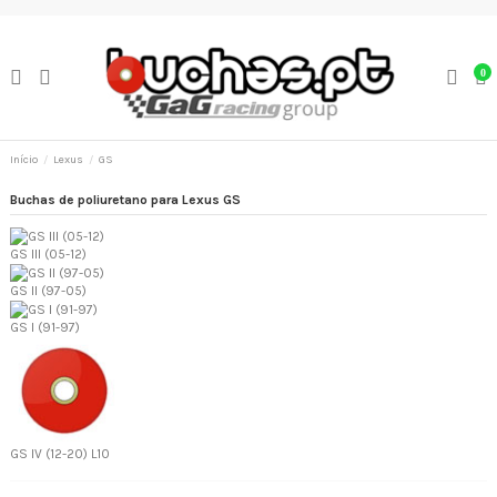
0
Início
Lexus
GS
Buchas de poliuretano para Lexus GS
GS III (05-12)
GS II (97-05)
GS I (91-97)
GS IV (12-20) L10