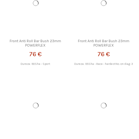
Front Anti Roll Bar Bush 23mm
Front Anti Roll Bar Bush 23mm
POWERFLEX
POWERFLEX
76 €
76 €
Dureza: 90Sha - Sport
Dureza: 95Sha - Race - hardestNo. on diag: 3