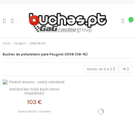
0
Início
Peugeot
3008 (08-16)
Buchas de poliuretano para Peugeot 3008 (08-16)
Nome, de A a Z
18
Anti Roll Bar Outer Bush 21mm
POWERFLEX
103 €
Dureza: 80Sha - Standart