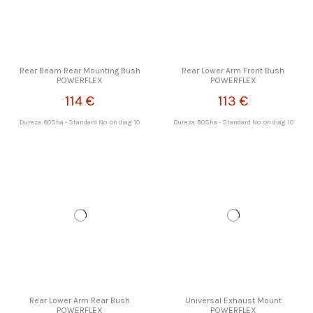
Rear Beam Rear Mounting Bush
Rear Lower Arm Front Bush
POWERFLEX
POWERFLEX
114 €
113 €
Dureza: 80Sha - Standard No. on diag: 10
Dureza: 80Sha - Standard No. on diag: 10
Rear Lower Arm Rear Bush
Universal Exhaust Mount
POWERFLEX
POWERFLEX