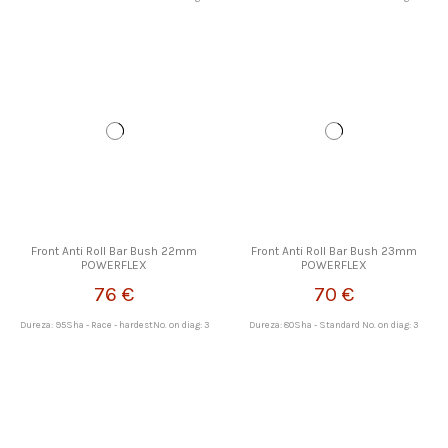
Front Anti Roll Bar Bush 22mm
Front Anti Roll Bar Bush 23mm
POWERFLEX
POWERFLEX
76 €
70 €
Dureza: 95Sha - Race - hardestNo. on diag: 3
Dureza: 80Sha - Standard No. on diag: 3