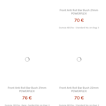
Front Anti Roll Bar Bush 21mm
POWERFLEX
70 €
Dureza: 80Sha - Standard No. on diag: 3
Front Anti Roll Bar Bush 21mm
Front Anti Roll Bar Bush 22mm
POWERFLEX
POWERFLEX
76 €
70 €
Dureza: 95Sha - Race - hardestNo. on diag: 3
Dureza: 80Sha - Standard No. on diag: 3