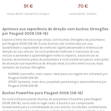
91 €
70 €
Dureza: 80Sha - Standard No. on diag: 11
Dureza: 80Sha - Standart
Aprimore sua experiência de direção com buchas Strongflex
por Peugeot 3008 (08-16)
Explore a linha da nossa loja virtual, com buchas Strongflex de poliuretano
por Peugeot 3008 (08-16). Essas buchas são conhecidas por sua
durabilidade e capacidade de melhorar significativamente a dinâmica de
direção do seu veículo. Se você pretende melhorar o manuseio do seu
veículo e aumentar a quilometragem entre os reparos, basta trocar as
buchas de borracha pelas de poliuretano e você estará um passo mais perto
de alcançar sua experiência de direção ideal. Escolha entre nossas duas
variantes de buchas Strongflex:
NORMAL (vermelho, mais suave, ideal para uso regular em estradas) por
Peugeot 3008 (08-16)
SPORT (amarelo, mais duro, projetado para tuning e automobilismo) por
Peugeot 3008 (08-16)
Buchas PowerFlex para Peugeot 3008 (08-16)
Se você está procurando Buchas de poliuretano PowerFlex para Peugeot
3008 (08-16), você está no lugar certo. A bucha é um componente
fundamental para a confiabilidade do seu veículo. Escolhidas corretamente,
as buchas PowerFlex melhoram o contato do veículo com a estrada, o que