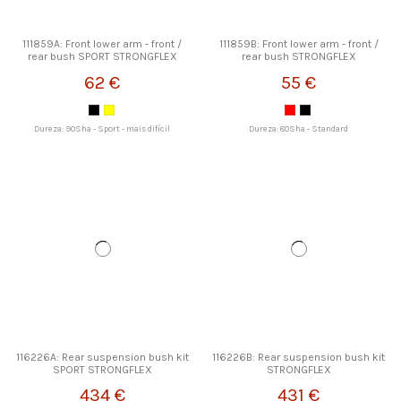
111859A: Front lower arm - front /
111859B: Front lower arm - front /
rear bush SPORT STRONGFLEX
rear bush STRONGFLEX
62 €
55 €
Dureza: 90Sha - Sport - mais difícil
Dureza: 80Sha - Standard
116226A: Rear suspension bush kit
116226B: Rear suspension bush kit
SPORT STRONGFLEX
STRONGFLEX
434 €
431 €