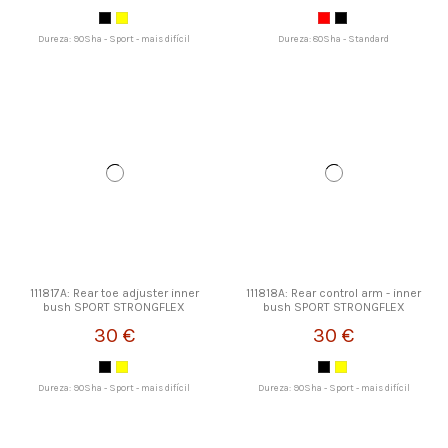
Dureza: 90Sha - Sport - mais difícil
Dureza: 80Sha - Standard
111817A: Rear toe adjuster inner
111818A: Rear control arm - inner
bush SPORT STRONGFLEX
bush SPORT STRONGFLEX
30 €
30 €
Dureza: 90Sha - Sport - mais difícil
Dureza: 90Sha - Sport - mais difícil