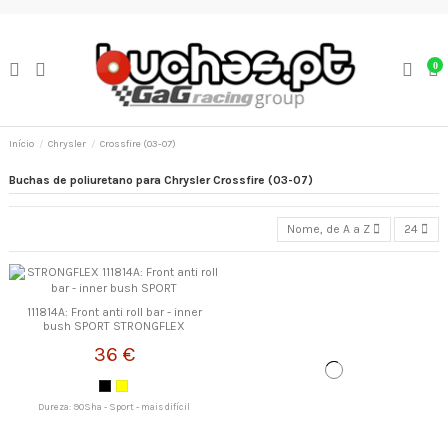
0
Início
Chrysler
Crossfire (03-07)
Buchas de poliuretano para Chrysler Crossfire (03-07)
Nome, de A a Z
24
111814A: Front anti roll bar - inner
bush SPORT STRONGFLEX
36 €
Dureza: 90Sha - Sport - mais difícil