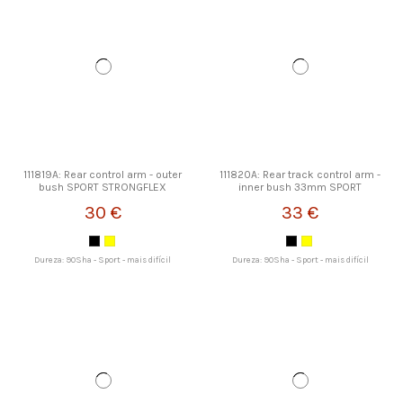
111819A: Rear control arm - outer
111820A: Rear track control arm -
bush SPORT STRONGFLEX
inner bush 33mm SPORT
STRONGFLEX
30 €
33 €
Dureza: 90Sha - Sport - mais difícil
Dureza: 90Sha - Sport - mais difícil