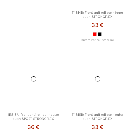
111814B: Front anti roll bar - inner
bush STRONGFLEX
33 €
Dureza: 80Sha - Standard
111815A: Front anti roll bar - outer
111815B: Front anti roll bar - outer
bush SPORT STRONGFLEX
bush STRONGFLEX
36 €
33 €