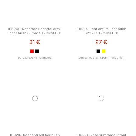
111820B: Rear track control arm -
111821A: Rear anti roll bar bush
inner bush 33mm STRONGFLEX
SPORT STRONGFLEX
31 €
27 €
Dureza: 80Sha - Standard
Dureza: 90Sha - Sport - mais difícil
111821B: Rear anti roll bar bush
111822A: Rear subframe - front