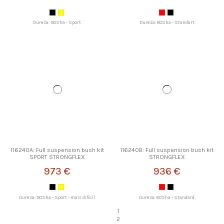
Dureza: 90Sha - Sport
Dureza: 80Sha - Standart
116240A: Full suspension bush kit
116240B: Full suspension bush kit
SPORT STRONGFLEX
STRONGFLEX
973 €
936 €
Dureza: 90Sha - Sport - mais difícil
Dureza: 80Sha - Standard
1
2