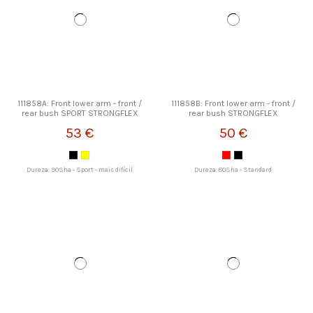
111858A: Front lower arm - front /
111858B: Front lower arm - front /
rear bush SPORT STRONGFLEX
rear bush STRONGFLEX
53 €
50 €
Dureza: 90Sha - Sport - mais difícil
Dureza: 80Sha - Standard