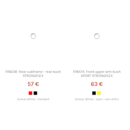
111823B: Rear subframe - rear bush
111857A: Front upper arm bush
STRONGFLEX
SPORT STRONGFLEX
57 €
63 €
Dureza: 80Sha - Standard
Dureza: 90Sha - Sport - mais difícil