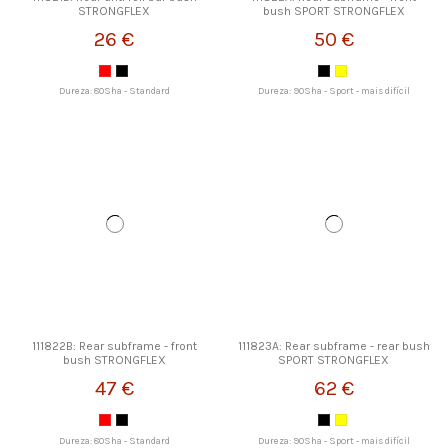
STRONGFLEX
bush SPORT STRONGFLEX
26 €
50 €
Dureza: 80Sha - Standard
Dureza: 90Sha - Sport - mais difícil
111822B: Rear subframe - front
111823A: Rear subframe - rear bush
bush STRONGFLEX
SPORT STRONGFLEX
47 €
62 €
Dureza: 80Sha - Standard
Dureza: 90Sha - Sport - mais difícil